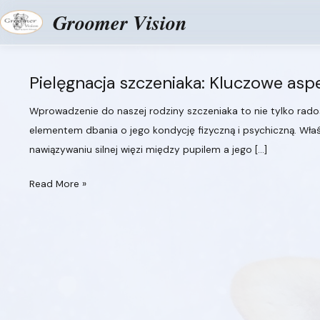
Groomer Vision
Skip
Pielęgnacja szczeniaka: Kluczowe asp
to
content
Wprowadzenie do naszej rodziny szczeniaka to nie tylko rado
elementem dbania o jego kondycję fizyczną i psychiczną. W
nawiązywaniu silnej więzi między pupilem a jego […]
Pielęgnacja
Read More »
szczeniaka:
Kluczowe
aspekty,
które
warto
znać