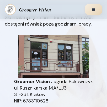
Groomer Vision
Main
Skontaktuj się z nami! Jesteśmy dla Was
Skip
Menu
dostępni również poza godzinami pracy.
to
content
Groomer Vision
Jagoda Bukowczyk
ul. Rusznikarska 14A/LU3
31-261, Kraków
NIP: 6783110528