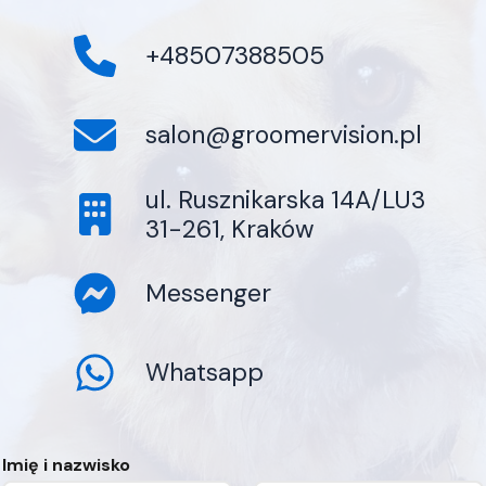
+48507388505
salon@groomervision.pl
ul. Rusznikarska 14A/LU3
31-261, Kraków
Messenger
Whatsapp
Imię i nazwisko